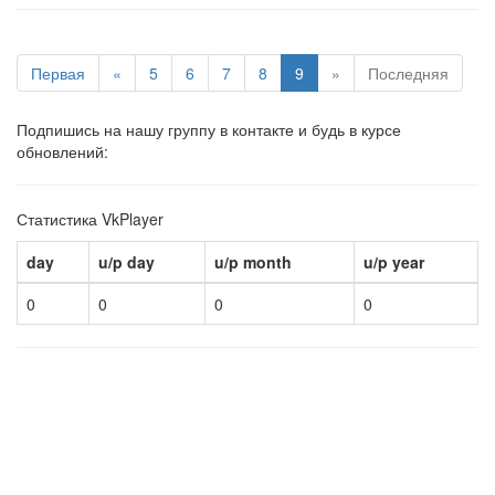
Первая
«
5
6
7
8
9
»
Последняя
Подпишись на нашу группу в контакте и будь в курсе
обновлений:
Статистика VkPlayer
day
u/p day
u/p month
u/p year
0
0
0
0