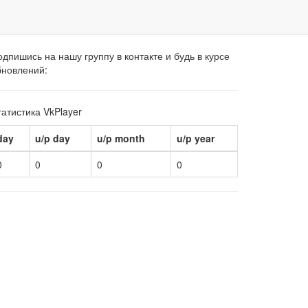
дпишись на нашу группу в контакте и будь в курсе
бновлений:
атистика VkPlayer
day
u/p day
u/p month
u/p year
0
0
0
0