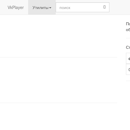
sisea.search
VkPlayer
Утилиты
По
о
Ст