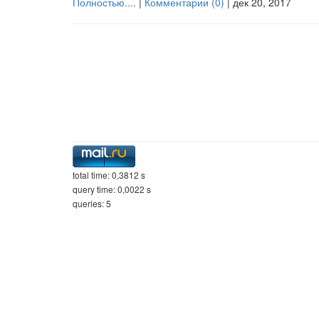
Полностью....
|
Комментарии (0)
|
дек 20, 2017
total time: 0,3812 s
query time: 0,0022 s
queries: 5