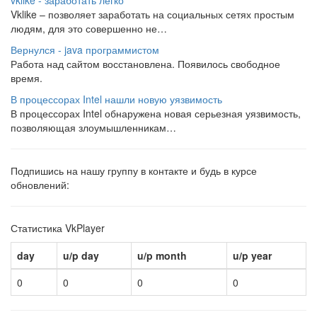
vklike - заработать легко
Vklike – позволяет заработать на социальных сетях простым
людям, для это совершенно не…
Вернулся - java программистом
Работа над сайтом восстановлена. Появилось свободное
время.
В процессорах Intel нашли новую уязвимость
В процессорах Intel обнаружена новая серьезная уязвимость,
позволяющая злоумышленникам…
Подпишись на нашу группу в контакте и будь в курсе
обновлений:
Статистика VkPlayer
day
u/p day
u/p month
u/p year
0
0
0
0