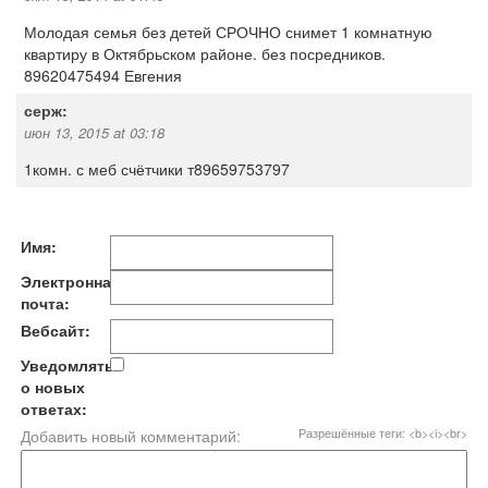
Молодая семья без детей СРОЧНО снимет 1 комнатную
квартиру в Октябрьском районе. без посредников.
89620475494 Евгения
серж:
июн 13, 2015 at 03:18
1комн. с меб счётчики т89659753797
Имя:
Электронная
почта:
Вебсайт:
Уведомлять
о новых
ответах:
Разрешённые теги: <b><i><br>
Добавить новый комментарий: