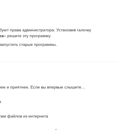
уют права администратора. Установив галочку
ра
» решите эту программу.
запустить старые программы.
бнее и приятнее. Если вы впервые слышите…
s
узки файлов из интернета