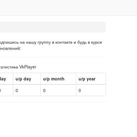
дпишись на нашу группу в контакте и будь в курсе
бновлений:
атистика VkPlayer
day
u/p day
u/p month
u/p year
0
0
0
0