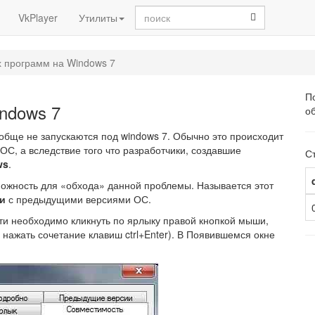
sisea.search
VkPlayer
Утилиты
х программ на Windows 7
По
ndows 7
о
обще не запускаются под windows 7. Обычно это происходит
 ОС, а вследствие того что разработчики, создавшие
Ст
ws
.
зможность для «обхода» данной проблемы. Называется этот
и
с предыдущими версиями ОС.
ти необходимо кликнуть по ярлыку правой кнопкой мыши,
 нажать сочетание клавиш ctrl+Enter). В Появившемся окне