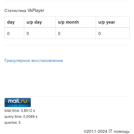
Статистика VkPlayer
day
u/p day
u/p month
u/p year
0
0
0
0
Гранулярное восстановление
total time: 0,8512 s
query time: 0,0089 s
queries: 5
©2011-2024 IT помощь